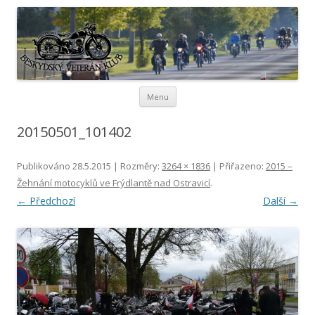
Beskydský veterán klub
Přejít k obsahu webu
Menu
20150501_101402
Publikováno
28.5.2015
| Rozměry:
3264 × 1836
| Přiřazeno:
2015 –
Žehnání motocyklů ve Frýdlantě nad Ostravicí
.
← Předchozí
Další →