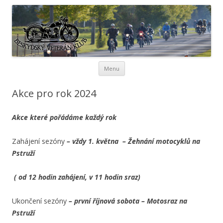
Beskydský veterán klub
Přejít k obsahu webu
Menu
Akce pro rok 2024
Akce které pořádáme každý rok
Zahájení sezóny
– vždy 1. května – Žehnání motocyklů na
Pstruží
( od 12 hodin zahájení, v 11 hodin sraz)
Ukončení sezóny
– první říjnová sobota – Motosraz na
Pstruží