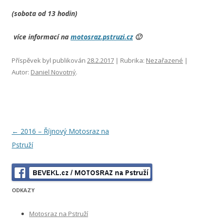
(sobota od 13 hodin)
více informací na
motosraz.pstruzi.cz
🙂
Příspěvek byl publikován
28.2.2017
| Rubrika:
Nezařazené
|
Autor:
Daniel Novotný
.
Navigace pro příspěvky
←
2016 – Říjnový Motosraz na
Pstruží
ODKAZY
Motosraz na Pstruží