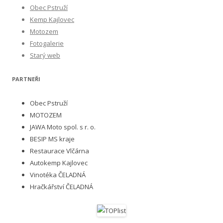
Obec Pstruží
Kemp Kajlovec
Motozem
Fotogalerie
Starý web
PARTNEŘI
Obec Pstruží
MOTOZEM
JAWA Moto spol. s r. o.
BESIP MS kraje
Restaurace Vlčárna
Autokemp Kajlovec
Vinotéka ČELADNÁ
Hračkářství ČELADNÁ