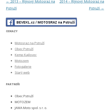
Navigace pro příspěvky
←
2013 – Říjnový Motosraz na
2014 – Říjnový Motosraz na
Pstruží
Pstruží
→
ODKAZY
Motosraz na Pstruží
Obec Pstruží
Kemp Kajlovec
Motozem
Fotogalerie
Starý web
PARTNEŘI
Obec Pstruží
MOTOZEM
JAWA Moto spol. s r. o.