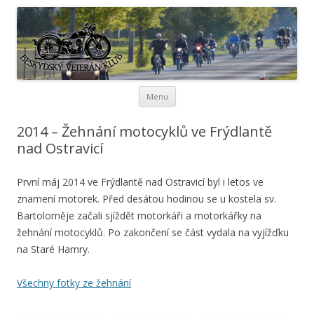
Beskydský veterán klub
Přejít k obsahu webu
Menu
2014 – Žehnání motocyklů ve Frýdlantě
nad Ostravicí
První máj 2014 ve Frýdlantě nad Ostravicí byl i letos ve
znamení motorek. Před desátou hodinou se u kostela sv.
Bartoloměje začali sjíždět motorkáři a motorkářky na
žehnání motocyklů. Po zakončení se část vydala na vyjížďku
na Staré Hamry.
Všechny fotky ze žehnání